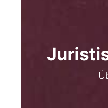
Jurist
Üb