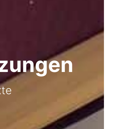
tzungen
xte