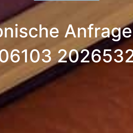
onische Anfrage
06103 202653